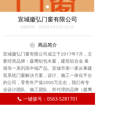
宣城徽弘门窗有限公司
创建时间：
2023年3月22日
12:23
ꁵ
商品简介
宣城徽弘门窗有限公司成立于2017年7月，主
要经营品牌：森鹰铝包木窗，建筑铝合金 幕
墙等一系列高中端产品。宣城市第一家从事建
筑系统门窗解决方案，设计、施工一体化平台
的公司，零售年产值2000万左右，我们有专
业设计团队、施工团队，所代理的品牌（森鹰
窗业）是目前国内唯一的窗品类上市公司。
一键拨号：0563-5281701
끅
ꂈ
商品详情
地 址：宣城市宣州区红星美凯龙建材馆