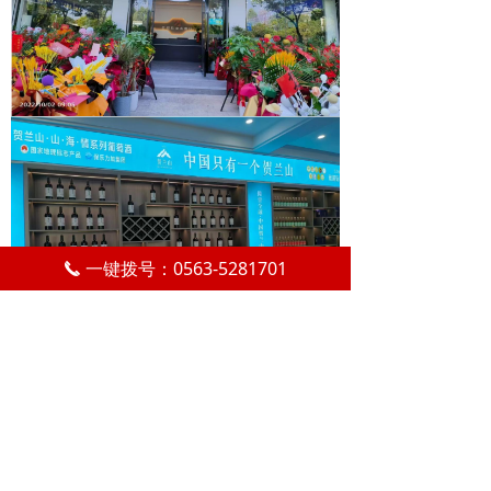
一键拨号：0563-5281701
끅