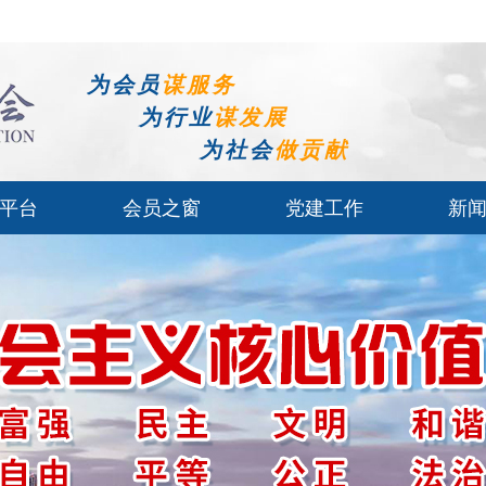
为会员
谋服务
为行业
谋发展
为社会
做贡献
平台
会员之窗
党建工作
新