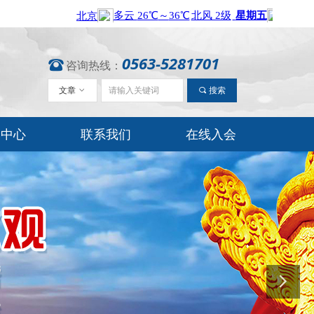
0563-5281701
뀰
咨询热线：
文章
ꀁ
끠
搜索
闻中心
联系我们
在线入会