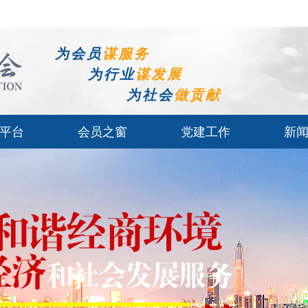
为会员
谋服务
为行业
谋发展
为社会
做贡献
平台
会员之窗
党建工作
新