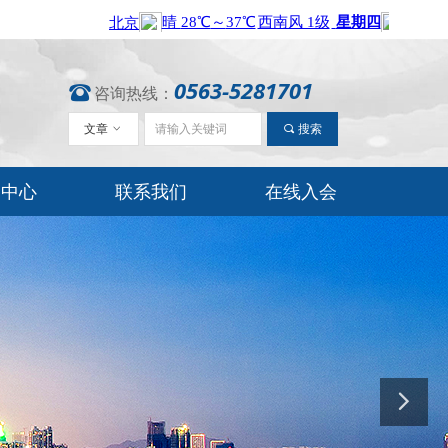
0563-5281701
뀰
咨询热线：
文章
ꀁ
끠
搜索
闻中心
联系我们
在线入会