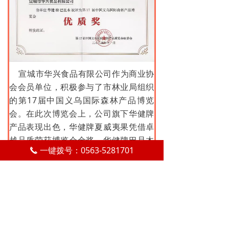
宣城市华兴食品有限公司作为商业协
会会员单位，积极参与了市林业局组织
的第17届中国义乌国际森林产品博览
会。在此次博览会上，公司旗下华健牌
产品表现出色，华健牌夏威夷果凭借卓
越品质荣获博览会金奖，华健牌巴旦木
一键拨号：0563-5281701
끅
也凭借自身优势斩获优质奖。这两项荣
誉不仅是对公司产品质量与创新的高度
认可，更是激励华兴食品在森林产品领
域持续深耕、不断进取的强大动力。