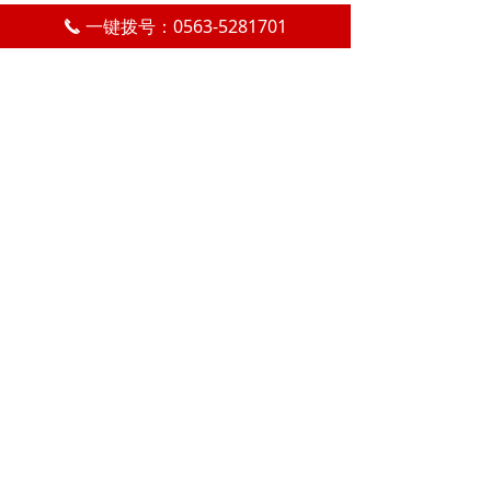
近年来，在上级部门指导下，
一键拨号：0563-5281701
끅
我区重点围绕家禽、水产和农
产品加工等主导产业，培育壮
大龙头企业，不断优化营商环
境，高质量推进绿色食品产业
集群、农业产业强镇、现代农
业产业园等建设，加快推进农
业产业化进程。
2023年，全区
省级以上农业产业化龙头企业
达22家，规上农产品加工产值
实现110.35亿元。
来源：今日宣州