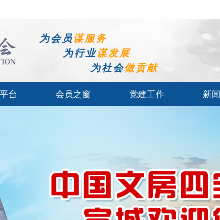
为会员
谋服务
为行业
谋发展
为社会
做贡献
平台
会员之窗
党建工作
新