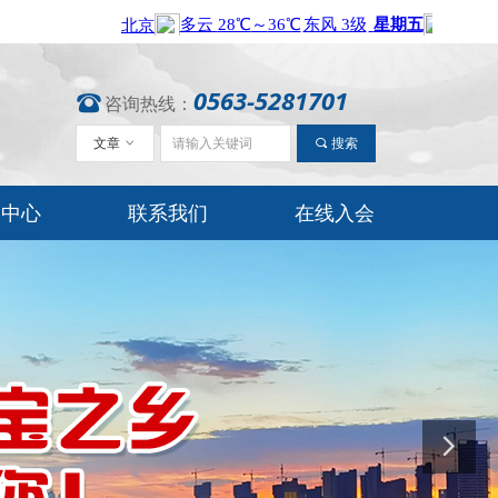
0563-5281701
뀰
咨询热线：
文章
ꀁ
끠
搜索
闻中心
联系我们
在线入会